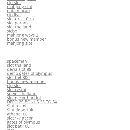
rtp slot
mahjong slot
data macau
rtp live
slot qris 10 rb
slot garansi
slot thailand
sicbo
mahjong ways 2
bonus new member
mahjong slot
spaceman
slot thailand
dewa slot 88
demo gates of olympus
slot bet 800
bonus new member
rtp slot
slot resmi
server thailand
slot gacor hari ini
DEPO 25 BONUS 25 TO 5X
Slot resmi
Slot depo 10k
athena168
slot777 gacor
gates of olympus
slot bet 100