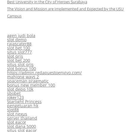
Best University in the City of Heroes Surabaya
The Vision and Mission are Implemented and Expected by the USU
Campus
agen judi bola
slot demo
rajascater88
slot bet 100
situs slot777
slot qris
slot bet 200
situs slot qris
slot bonus 100
https://admin.redapuestoenvivo.com/
mahjong ways 2
spaceman pragmatic
bonus new member 100
slot depo 10k
sbobet
joker123
Starlight Princess
pengeluaran hk
slot88
slot nexus
server thailand
slot gacor
slot dana 5000
situs slot gacor